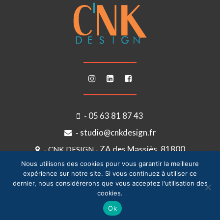
05 63 81 87 43
-
studio@cnkdesign.fr
-
ZA des Massiès, 81800
- CNK DESIGN -
COUFFOULEUX
Nous utilisons des cookies pour vous garantir la meilleure
expérience sur notre site. Si vous continuez à utiliser ce
dernier, nous considérerons que vous acceptez l'utilisation des
cookies.
Copyright ©
2026 ATELIER 106 SARL - Tous droits réservés -
Plan du site
-
Ok
Mentions légales
- Site Internet par
Agence Agoralys